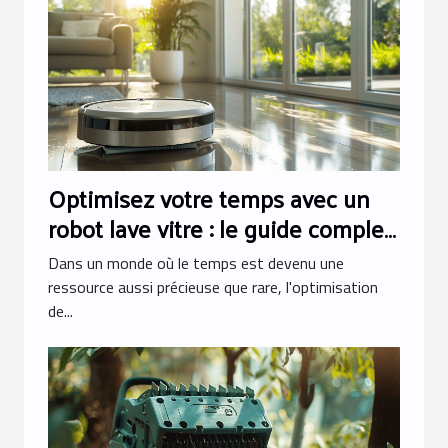
Optimisez votre temps avec un
robot lave vitre : le guide complet
pour choisir le bon robot
Dans un monde où le temps est devenu une
nettoyeur de vitres
ressource aussi précieuse que rare, l'optimisation
de...