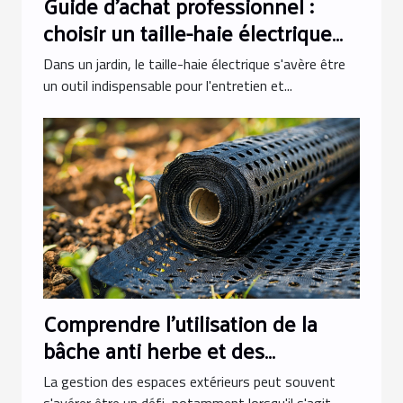
Guide d'achat professionnel :
choisir un taille-haie électrique
de qualité au meilleur prix
Dans un jardin, le taille-haie électrique s'avère être
un outil indispensable pour l'entretien et...
Comprendre l'utilisation de la
bâche anti herbe et des
géotextiles qui laissent passer
La gestion des espaces extérieurs peut souvent
s'avérer être un défi, notamment lorsqu'il s'agit...