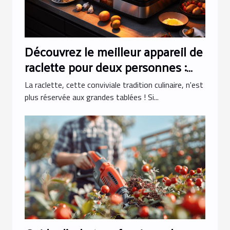
Découvrez le meilleur appareil de
raclette pour deux personnes :
guide et conseils pour une
La raclette, cette conviviale tradition culinaire, n'est
parfaite mini raclette
plus réservée aux grandes tablées ! Si...